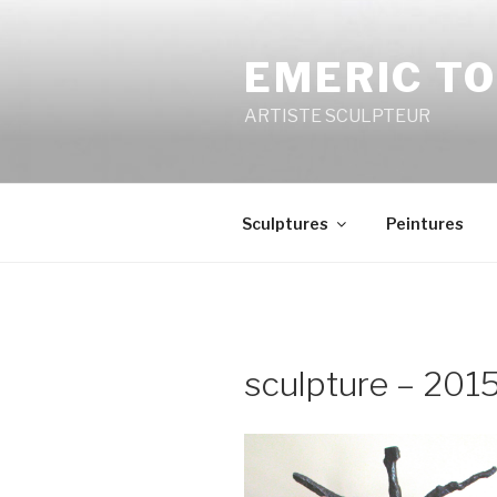
Aller
au
EMERIC T
contenu
principal
ARTISTE SCULPTEUR
Sculptures
Peintures
sculpture – 2015