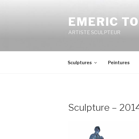
Aller
au
EMERIC T
contenu
principal
ARTISTE SCULPTEUR
Sculptures
Peintures
Sculpture – 2014